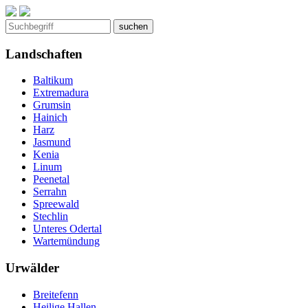
Landschaften
Baltikum
Extremadura
Grumsin
Hainich
Harz
Jasmund
Kenia
Linum
Peenetal
Serrahn
Spreewald
Stechlin
Unteres Odertal
Wartemündung
Urwälder
Breitefenn
Heilige Hallen