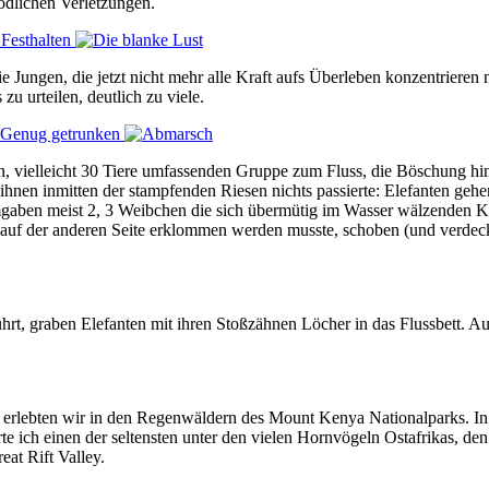
tödlichen Verletzungen.
e Jungen, die jetzt nicht mehr alle Kraft aufs Überleben konzentrieren
 urteilen, deutlich zu viele.
, vielleicht 30 Tiere umfassenden Gruppe zum Fluss, die Böschung hin
 ihnen inmitten der stampfenden Riesen nichts passierte: Elefanten ge
ben meist 2, 3 Weibchen die sich übermütig im Wasser wälzenden Kle
auf der anderen Seite erklommen werden musste, schoben (und verdeckt
hrt, graben Elefanten mit ihren Stoßzähnen Löcher in das Flussbett. 
n erlebten wir in den Regenwäldern des Mount Kenya Nationalparks. In
te ich einen der seltensten unter den vielen Hornvögeln Ostafrikas, d
eat Rift Valley.