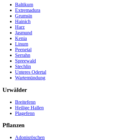
Baltikum
Extremadura
Grumsin
Hainich
Harz
Jasmund
Kenia
Linum
Peenetal
Serrahn
Spreewald
Stechlin
Unteres Odertal
Wartemündung
Urwälder
Breitefenn
Heilige Hallen
Plagefenn
Pflanzen
Adonisröschen