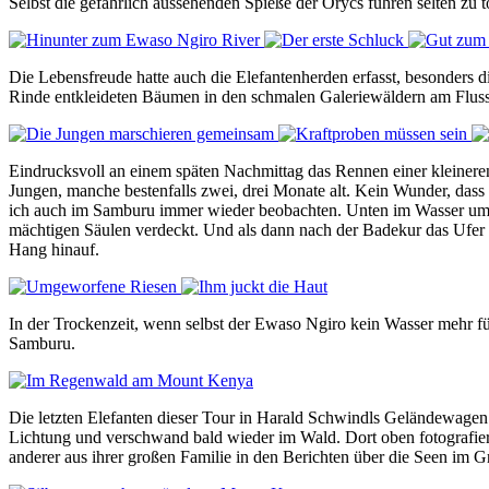
Selbst die gefährlich aussehenden Spieße der Orycs führen selten zu 
Die Lebensfreude hatte auch die Elefantenherden erfasst, besonders di
Rinde entkleideten Bäumen in den schmalen Galeriewäldern am Fluss zu
Eindrucksvoll an einem späten Nachmittag das Rennen einer kleineren
Jungen, manche bestenfalls zwei, drei Monate alt. Kein Wunder, dass
ich auch im Samburu immer wieder beobachten. Unten im Wasser umga
mächtigen Säulen verdeckt. Und als dann nach der Badekur das Ufer 
Hang hinauf.
In der Trockenzeit, wenn selbst der Ewaso Ngiro kein Wasser mehr fü
Samburu.
Die letzten Elefanten dieser Tour in Harald Schwindls Geländewage
Lichtung und verschwand bald wieder im Wald. Dort oben fotografier
anderer aus ihrer großen Familie in den Berichten über die Seen im Gr