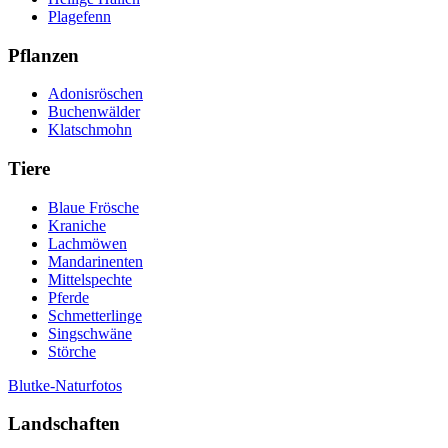
Plagefenn
Pflanzen
Adonisröschen
Buchenwälder
Klatschmohn
Tiere
Blaue Frösche
Kraniche
Lachmöwen
Mandarinenten
Mittelspechte
Pferde
Schmetterlinge
Singschwäne
Störche
Blutke-Naturfotos
Landschaften