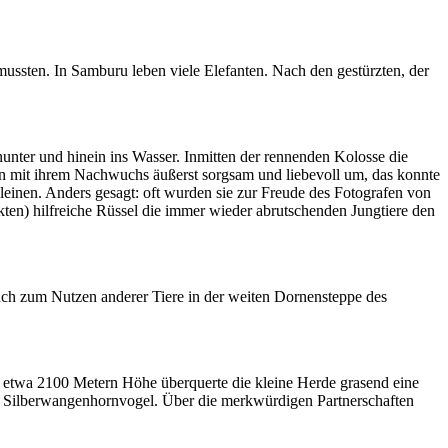
 mussten. In Samburu leben viele Elefanten. Nach den gestürzten, der
unter und hinein ins Wasser. Inmitten der rennenden Kolosse die
hen mit ihrem Nachwuchs äußerst sorgsam und liebevoll um, das konnte
inen. Anders gesagt: oft wurden sie zur Freude des Fotografen von
en) hilfreiche Rüssel die immer wieder abrutschenden Jungtiere den
Auch zum Nutzen anderer Tiere in der weiten Dornensteppe des
 etwa 2100 Metern Höhe überquerte die kleine Herde grasend eine
en Silberwangenhornvogel. Über die merkwürdigen Partnerschaften