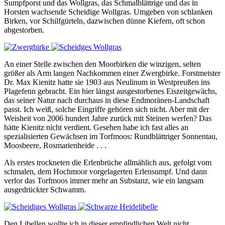
Sumpfporst und das Wollgras, das Schmalblättrige und das in
Horsten wachsende Scheidige Wollgras. Umgeben von schlanken
Birken, vor Schilfgürteln, dazwischen dünne Kiefern, oft schon
abgestorben.
An einer Stelle zwischen den Moorbirken die winzigen, selten
größer als Arm langen Nachkommen einer Zwergbirke. Forstmeister
Dr. Max Kienitz hatte sie 1903 aus Neulinum in Westpreußen ins
Plagefenn gebracht. Ein hier längst ausgestorbenes Eiszeitgewächs,
das seiner Natur nach durchaus in diese Endmoränen-Landschaft
passt. Ich weiß, solche Eingriffe gehören sich nicht. Aber mit der
Weisheit von 2006 hundert Jahre zurück mit Steinen werfen? Das
hätte Kienitz nicht verdient. Gesehen habe ich fast alles an
spezialisierten Gewächsen im Torfmoos: Rundblättriger Sonnentau,
Moosbeere, Rosmarienheide . . .
Als erstes trockneten die Erlenbrüche allmählich aus, gefolgt vom
schmalen, dem Hochmoor vorgelagerten Erlensumpf. Und dann
verlor das Torfmoos immer mehr an Substanz, wie ein langsam
ausgedrückter Schwamm.
Den Libellen wollte ich in dieser empfindlichen Welt nicht