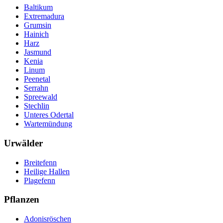
Baltikum
Extremadura
Grumsin
Hainich
Harz
Jasmund
Kenia
Linum
Peenetal
Serrahn
Spreewald
Stechlin
Unteres Odertal
Wartemündung
Urwälder
Breitefenn
Heilige Hallen
Plagefenn
Pflanzen
Adonisröschen