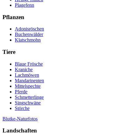
Plagefenn
Pflanzen
Adonisröschen
Buchenwälder
Klatschmohn
Tiere
Blaue Frösche
Kraniche
Lachmöwen
Mandarinenten
Mittelspechte
Pferde
Schmetterlinge
Singschwäne
Störche
Blutke-Naturfotos
Landschaften