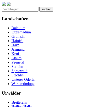
Landschaften
Baltikum
Extremadura
Grumsin
Hainich
Harz
Jasmund
Kenia
Linum
Peenetal
Serrahn
Spreewald
Stechlin
Unteres Odertal
Wartemündung
Urwälder
Breitefenn
Heilige Hallen